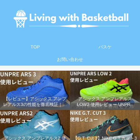
TOP
バスケ
お問い合わせ
【レビュー】アシックス アンプ
アシックス アンプレアルス
レアルス3の性能を徹底検証｜前
LOW2 使用レビュー UNPRE
作との違い＆おすすめポイント
ARS LOW 2 【河村勇輝選手着用
まとめ
モデル】
アシックス アンプレアルス2 使
【G.T. Cut 3】NIKE G.T.カット3