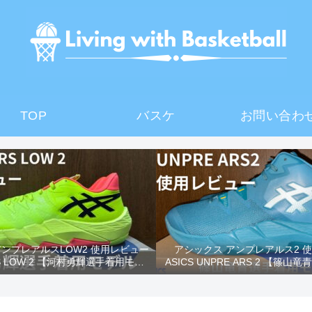
TOP
バスケ
お問い合わ
アンプレアルスLOW2 使用レビュー
アシックス アンプレアルス2 
RS LOW 2 【河村勇輝選手着用モデ
ASICS UNPRE ARS 2 【篠
ル】
ル】