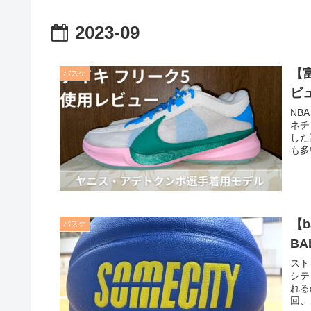
2023-09
【
バスケ
ビュ
NB
ネチ
した
も多
【b
バスケ
B
スト
シテ
れる
回、