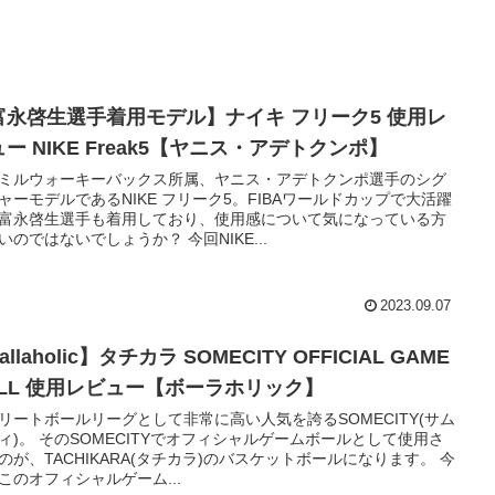
富永啓生選手着用モデル】ナイキ フリーク5 使用レ
ー NIKE Freak5【ヤニス・アデトクンポ】
Aミルウォーキーバックス所属、ヤニス・アデトクンポ選手のシグ
ャーモデルであるNIKE フリーク5。FIBAワールドカップで大活躍
富永啓生選手も着用しており、使用感について気になっている方
いのではないでしょうか？ 今回NIKE...
2023.09.07
allaholic】タチカラ SOMECITY OFFICIAL GAME
ALL 使用レビュー【ボーラホリック】
リートボールリーグとして非常に高い人気を誇るSOMECITY(サム
ィ)。 そのSOMECITYでオフィシャルゲームボールとして使用さ
のが、TACHIKARA(タチカラ)のバスケットボールになります。 今
このオフィシャルゲーム...