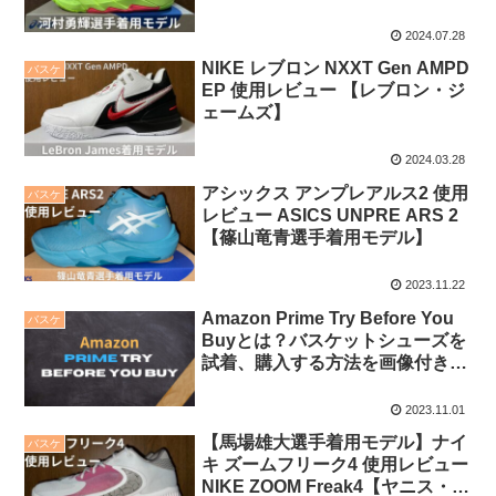
2024.07.28
NIKE レブロン NXXT Gen AMPD
バスケ
EP 使用レビュー 【レブロン・ジ
ェームズ】
2024.03.28
アシックス アンプレアルス2 使用
バスケ
レビュー ASICS UNPRE ARS 2
【篠山竜青選手着用モデル】
2023.11.22
Amazon Prime Try Before You
バスケ
Buyとは？バスケットシューズを
試着、購入する方法を画像付きで
紹介
2023.11.01
【馬場雄大選手着用モデル】ナイ
バスケ
キ ズームフリーク4 使用レビュー
NIKE ZOOM Freak4【ヤニス・ア