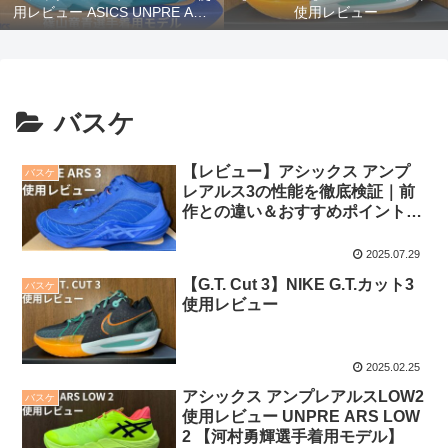
用レビュー ASICS UNPRE ARS
使用レビュー
2 【篠山竜青選手着用モデル】
バスケ
【レビュー】アシックス アンプ
バスケ
レアルス3の性能を徹底検証｜前
作との違い＆おすすめポイントま
とめ
2025.07.29
【G.T. Cut 3】NIKE G.T.カット3
バスケ
使用レビュー
2025.02.25
アシックス アンプレアルスLOW2
バスケ
使用レビュー UNPRE ARS LOW
2 【河村勇輝選手着用モデル】