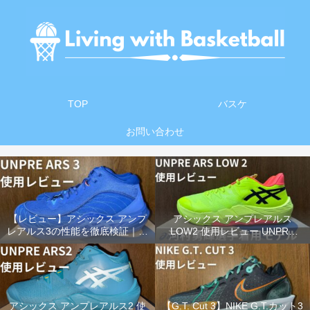
TOP
バスケ
お問い合わせ
【レビュー】アシックス アンプ
アシックス アンプレアルス
レアルス3の性能を徹底検証｜前
LOW2 使用レビュー UNPRE
作との違い＆おすすめポイント
ARS LOW 2 【河村勇輝選手着用
まとめ
モデル】
アシックス アンプレアルス2 使
【G.T. Cut 3】NIKE G.T.カット3